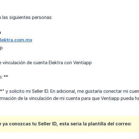
a las siguientes personas:
a
lektra.com.mx
pp
de vinculación de cuenta Elektra con Ventiapp
o: **
**" y solicito mi Seller ID. En adicional, me gustaría conectar mi cue
rmación de la vinculación de mi cuenta para que Ventiapp pueda hab
ya conozcas tu Seller ID, esta seria la plantilla del correo: