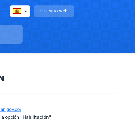
Ir al sitio web
AN
ian.gov.co/
n la opción
"Habilitación"