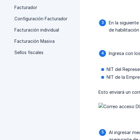
Facturador
Configuración Facturador
En la siguient
de habilitación
Facturación individual
Facturación Masiva
Sellos fiscales
Ingresa con lo
NIT del Represe
NIT de la Empre
Esto enviará un cor
Al ingresar med
asegurarte de 